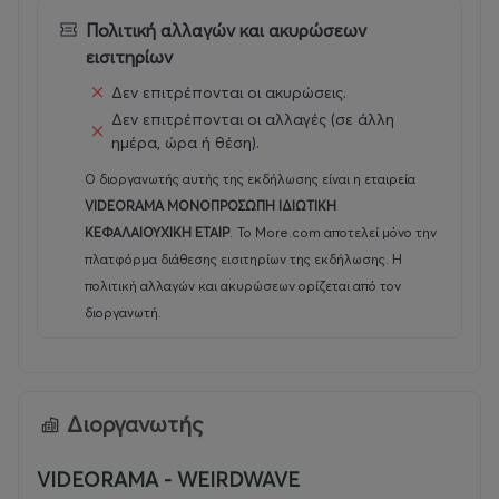
οι υπαρξιακές ανησυχίες του πρωταγωνιστή του, θα
Πολιτική αλλαγών και ακυρώσεων
συναντήσει πραγματικά το κοινό της 4 χρόνια μετά την
εισιτηρίων
πρώτη προβολή της, στο Παρίσι, όπου οι αμφισβητίες
Δεν επιτρέπονται οι ακυρώσεις.
σπουδαστές του Μάη του ‘68 θα ανακαλύψουν στην
Δεν επιτρέπονται οι αλλαγές (σε άλλη
εσωτερική αναστάτωση και στην ιδεολογική σύγχυση
ημέρα, ώρα ή θέση).
του πρωταγωνιστή μια προφητική ηχώ των δικών τους
Ο διοργανωτής αυτής της εκδήλωσης είναι η εταιρεία
ανησυχιών, αφού η ταινία θέτει άμεσα το θέμα της
VIDEORAMA ΜΟΝΟΠΡΟΣΩΠΗ ΙΔΙΩΤΙΚΗ
αλλαγής του κόσμου.
ΚΕΦΑΛΑΙΟΥΧΙΚΗ ΕΤΑΙΡ
.
Το More.com αποτελεί μόνο την
πλατφόρμα διάθεσης εισιτηρίων της εκδήλωσης. Η
πολιτική αλλαγών και ακυρώσεων ορίζεται από τον
διοργανωτή.
Διοργανωτής
VIDEORAMA - WEIRDWAVE