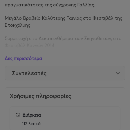
πραγματικότητας της σύγχρονης Γαλλίας.
Μεγάλο Βραβείο Καλύτερης Ταινίας στο Φεστιβάλ της
Στοκχόλμης
Συμμετοχή στο
Δεκαπενθήμερο των Σκηνοθετών
, στο
Φεστιβάλ Καννών 2014
Δες περισσότερα
Υποψήφια για το Βραβείο LUX του Ευρωπαϊκού
Κοινοβουλίου 2014
Συντελεστές
Χρήσιμες πληροφορίες
Διάρκεια
112 λεπτά