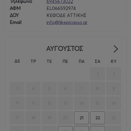
Τηλέφωνο
6945673022
ΑΦΜ
EL066592974
ΔΟΥ
ΚΕΦΟΔΕ ΑΤΤΙΚΗΣ
Email
info@likepicasso.gr
ΑΥΓΟΥΣΤΟΣ
ΔΕ
ΤΡ
ΤΕ
ΠΕ
ΠΑ
ΣΑ
ΚΥ
1
2
3
4
5
6
7
8
9
10
11
12
13
14
15
16
17
18
19
20
23
21
22