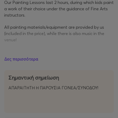
Our Painting Lessons last 2 hours, during which kids paint
a work of their choice under the guidance of Fine Arts
instructors.
All painting materials/equipment are provided by us
(included in the price), while there is also music in the
venue!
Upon completion of the event, kids take their complete
painting on canvas with them!
Δες περισσότερα
Σημαντική σημείωση
ΑΠΑΡΑΙΤΗΤΗ Η ΠΑΡΟΥΣΙΑ ΓΟΝΕΑ/ΣΥΝΟΔΟΥ!