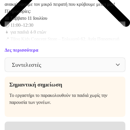
ανακαλύψουμε τον μικρό πειρατή που κρύβουμε μέσα μας!
Πληροφορίες:
📅 Σάββατο 11 Ιουλίου
🕚 11:00–12:30
👧 για παιδιά 4-9 ετών
📍 Tilou Kids Concept Store – Σολωμού 62, Αγία Παρασκευή
💰 Συμμετοχή: 15€ και 25€ για αδέρφια (2 παιδιά)
Δες περισσότερα
Συνιστάται τα παιδιά να φορούν άνετα ρούχα που μπορούν να
Συντελεστές
βραχούν ή να λερωθούν, καθώς και να έχουν μαζί τους μία
αλλαξιά.
Σημαντική σημείωση
Το εργαστήρι το παρακολουθούν τα παιδιά χωρίς την
παρουσία των γονέων.