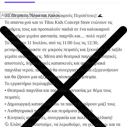
🏴‍☠️ Πειρατές, Νερά και Καλοκαιρινές Περιπέτειες! 🌊
Το απαντα-χού και το Tilou Kids Concept Store ενώνουν τις
δυνάμεις τους και προσκαλούν παιδιά σε ένα καλοκαιρινό
εργαστήριο γεμάτο φαντασία, παιχνίδι και… πολύ νερό!
Το Σάββατο 11 Ιουλίου, από τις 11:00 έως τις 12:30,
μεταμορφωνόμαστε σε μικρούς πειρατές και ξεκινάμε ένα ταξίδι
γεμάτο ανακαλύψεις. Μέσα από θεατρικά παιχνίδια, κινητικές
αποστολές, δημιουργικές κατασκευές και αισθητηριακά
παιχνίδια νερού, τα παιδιά θα συνεργαστούν, θα εξερευνήσουν
και θα ζήσουν μια αξέχαστη καλοκαιρινή εμπειρία.
Το εργαστήριο περιλαμβάνει:
• Θεατρικά παιχνίδια και παιχνίδια φαντασίας με θέμα τους
πειρατές
• Δημιουργική κατασκευή που τα παιδιά θα πάρουν μαζί τους
• Αισθητηριακά παιχνίδια και πειράματα με νερό
• Κινητικές αποστολές, συνεργασία και πολλή διασκέδαση!
💦 Ελάτε να δροσιστούμε, να λερωθούμε, να γελάσουμε και να