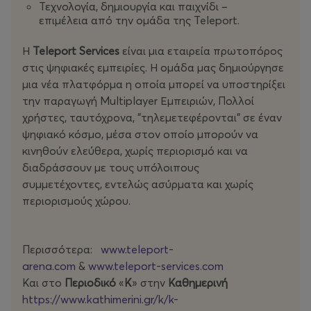
Τεχνολογία, δημιουργία και παιχνίδι –
Πρόκειται για μια πρωτότυπη
παιδική δραστηριότητα
επιμέλεια από την ομάδα της Teleport.
εκπαιδευτικού και ψυχαγωγικού χαρακτήρα
, ιδανική για
παιδιά, οικογένειες, παρέες, σχολικές ομάδες και
Η
Teleport Services
είναι μια εταιρεία πρωτοπόρος
δημιουργική απασχόληση μέσα στην πόλη.
στις ψηφιακές εμπειρίες. Η ομάδα μας δημιούργησε
μια νέα πλατφόρμα η οποία μπορεί να υποστηρίξει
Η διάρκεια της
VR περιπέτειας
είναι περίπου
1 με 1,5
την παραγωγή Multiplayer Εμπειριών, Πολλοί
ώρα
, ενώ η δημιουργική απασχόληση διαρκεί περίπου
3
χρήστες, ταυτόχρονα, "τηλεμετεφέρονται" σε έναν
ώρες
. Η συνολική παραμονή στον χώρο μπορεί να
ψηφιακό κόσμο, μέσα στον οποίο μπορούν να
φτάσει έως και τις
4-5 ώρες
.
κινηθούν ελεύθερα, χωρίς περιορισμό και να
διαδράσσουν με τους υπόλοιπους
Για αγορά εισιτηρίων έως 3 άτομα ή για ομάδες άνω
συμμετέχοντες, εντελώς ασύρματα και χωρίς
των 10 ατόμων, καλέστε μας στο
210 6015332
.
περιορισμούς χώρου.
Η διαθεσιμότητα μεταβάλλεται.
Οι Teleport εμπειρίες μεταφέρονται.
Περισσότερα:
www.teleport-
arena.com
&
www.teleport-services.com
Για πληροφορίες καλέστε μας στο 210 6015332.
Και στο
Περιοδικό
«
Κ
» στην
Καθημερινή
Η διαθεσιμότητα μεταβάλλεται.
https://www.kathimerini.gr/k/k-