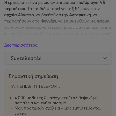
Η εμπειρία ξεκινά με μια εντυπωσιακή
multiplayer VR
περιπέτεια
. Τα παιδιά μπορεί να ταξιδέψουν στην
αρχαία Αίγυπτο
, να βρεθούν στην
Ανταρκτική
, να
περπατήσουν στο
Φεγγάρι
, να επισκεφθούν μια
φάρμα
,
να λύσουν γρίφους, να εξερευνήσουν φανταστικά τοπία
και να ζήσουν μοναδικές ιστορίες μέσα από την εικονική
πραγματικότητα.
Δες περισσότερα
Μετά τη
διαδραστική VR εμπειρία
, η διασκέδαση
Συντελεστές
συνεχίζεται στον ειδικά διαμορφωμένο χώρο της
Teleport με:
Σημαντική σημείωση
• indoor gaming, όπως air hockey, ποδοσφαιράκι και
άλλα παιχνίδια
ΓΙΑΤΙ ΕΠΙΛΕΓΩ TELEPORT;
• δημιουργικό εργαστήριο κατασκευών εμπνευσμένο
από τους κόσμους της Teleport
4.000 μαθητές & καθηγητές “ταξίδεψαν” με
• ζωγραφική και δημιουργική απασχόληση
ασφάλεια και ενθουσιασμό.
• ελεύθερο παιχνίδι και δραστηριότητες συνεργασίας
Μας προτιμούν σχολεία – μας εμπιστεύονται
γονείς.