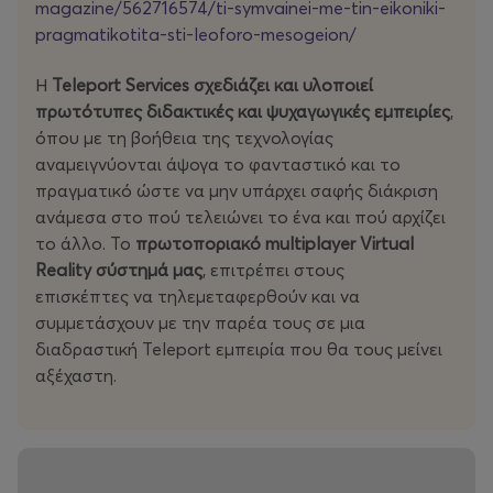
magazine/562716574/ti-symvainei-me-tin-eikoniki-
ΠΩΛΗΣΗ ΕΙΣΙΤΗΡΙΩΝ: 210 6015332 | www.more.com
pragmatikotita-sti-leoforo-mesogeion/
Περισσότερα:
www.teleport-services.com
Η
Teleport Services σχεδιάζει και υλοποιεί
&
www.teleport-arena.com
πρωτότυπες διδακτικές και ψυχαγωγικές εμπειρίες
,
Facebook page
όπου με τη βοήθεια της τεχνολογίας
www.facebook.com/teleportarena
αναμειγνύονται άψογα το φανταστικό και το
Instagram profile:
www.instagram.com/teleport_arena
πραγματικό ώστε να μην υπάρχει σαφής διάκριση
ανάμεσα στο πού τελειώνει το ένα και πού αρχίζει
το άλλο. Το
πρωτοποριακό multiplayer Virtual
Reality σύστημά μας
, επιτρέπει στους
επισκέπτες να τηλεμεταφερθούν και να
συμμετάσχουν με την παρέα τους σε μια
διαδραστική Teleport εμπειρία που θα τους μείνει
αξέχαστη.