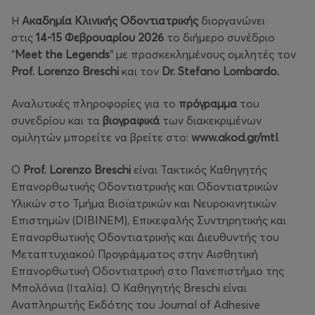
Η
Ακαδημία Κλινικής Οδοντιατρικής
διοργανώνει
στις
14-15 Φεβρουαρίου 2026
το διήμερο συνέδριο
“
Meet the Legends
” με προσκεκλημένους ομιλητές τον
Prof. Lorenzo Breschi
και τον
Dr. Stefano Lombardo.
Αναλυτικές πληροφορίες για το
πρόγραμμα
του
συνεδρίου και τα
βιογραφικά
των διακεκριμένων
ομιλητών μπορείτε να βρείτε στο:
www.akod.gr/mtl
.
Ο
Prof. Lorenzo Breschi
είναι Τακτικός Καθηγητής
Επανορθωτικής Οδοντιατρικής και Οδοντιατρικών
Υλικών στο Τμήμα Βιοϊατρικών και Νευροκινητικών
Επιστημών (DIBINEM), Επικεφαλής Συντηρητικής και
Επανορθωτικής Οδοντιατρικής και Διευθυντής του
Μεταπτυχιακού Προγράμματος στην Αισθητική
Επανορθωτική Οδοντιατρική στο Πανεπιστήμιο της
Μπολόνια (Ιταλία). Ο Καθηγητής Breschi είναι
Αναπληρωτής Εκδότης του Journal of Adhesive