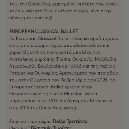
του, την Ωραία Κοιμωμένη, ένα μπαλέτο που αγγίζει
την αιωνιότητα! Ένα μπαλέτο αφιερωμένο στην
δύναμη της αγάπης!
EUROPEAN CLASSICAL BALLET
To European Classical Ballet είναι μια ομάδα χορού
στην οποία συμμετέχουν σπουδαίοι σολίστ και
χορευτές από τα πιο γνωστά μπαλέτα της
Ανατολικής Ευρώπης (Ρωσία, Ουκρανία, Μολδαβία,
Λευκορωσία, Βουλγαρία κ.α.) αλλά και της Ιταλίας,
Τσεχίας και Ουγγαρίας. Αμέσως μετά την περιοδεία
του στην Ουγγαρία τον Φεβρουάριο του 2026, το
European Classical Ballet έρχεται στην
Θεσσαλονίκη στις 7 και 8 Μαρτίου, για να
παρουσιάσει στις 7/03 την Λίμνη των Κύκνων και
στις 8/03 την Ωραία Κοιμωμένη.
Σκηνικά - κοστούμια:
Γιούρι Τριντένκο
Φωτισμοί:
Βλαντιμίρ Τιμούτιν