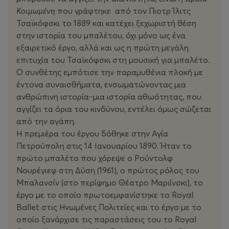
Κοιμωμένη
που γράφτηκε από τον Πιοτρ Ίλιτς
Τσαϊκόφσκι το 1889 και κατέχει ξεχωριστή θέση
στην ιστορία του μπαλέτου, όχι μόνο ως ένα
εξαιρετικό έργο, αλλά και ως η πρώτη μεγάλη
επιτυχία του Τσαϊκόφσκι στη μουσική για μπαλέτο.
Ο συνθέτης εμπότισε την παραμυθένια πλοκή με
έντονα συναισθήματα, ενσωματώνοντας μια
ανθρώπινη ιστορία ̶ μια ιστορία αθωότητας, που
αγγίζει τα όρια του κινδύνου, εντέλει όμως σώζεται
από την αγάπη.
Η πρεμιέρα του έργου δόθηκε στην Αγία
Πετρούπολη στις 14 Ιανουαρίου 1890. Ήταν το
πρώτο μπαλέτο που χόρεψε ο Ρούντολφ
Νουρέγιεφ στη Δύση (1961), ο πρώτος ρόλος του
Μπαλανσίν (στο περίφημο Θέατρο Μαριίνσκι), το
έργο με το οποίο πρωτοεμφανίστηκε το Royal
Ballet στις Ηνωμένες Πολιτείες και το έργο με το
οποίο ξανάρχισε τις παραστάσεις του το Royal