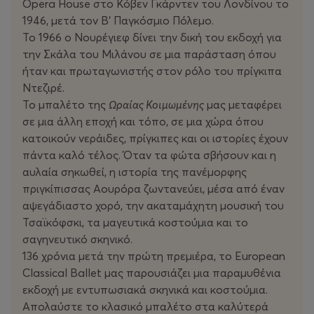
Opera House στο Κόβεν Γκάρντεν του Λονδίνου το
1946, μετά τον B’ Παγκόσμιο Πόλεμο.
Το 1966 ο Νουρέγιεφ δίνει την δική του εκδοχή για
την Σκάλα του Μιλάνου σε μια παράσταση όπου
ήταν και πρωταγωνιστής στον ρόλο του πρίγκιπα
Ντεζιρέ.
Το μπαλέτο της
Ωραίας Κοιμωμένης
μας μεταφέρει
σε μια άλλη εποχή και τόπο, σε μια χώρα όπου
κατοικούν νεράιδες, πρίγκιπες και οι ιστορίες έχουν
πάντα καλό τέλος. Όταν τα φώτα σβήσουν και η
αυλαία σηκωθεί, η ιστορία της πανέμορφης
πριγκίπισσας Αουρόρα ζωντανεύει, μέσα από έναν
αψεγάδιαστο χορό, την ακαταμάχητη μουσική του
Τσαϊκόφσκι, τα μαγευτικά κοστούμια και το
σαγηνευτικό σκηνικό.
136 χρόνια μετά την πρώτη πρεμιέρα, το European
Classical Ballet μας παρουσιάζει μια παραμυθένια
εκδοχή με εντυπωσιακά σκηνικά και κοστούμια.
Απολαύστε το κλασικό μπαλέτο στα καλύτερά