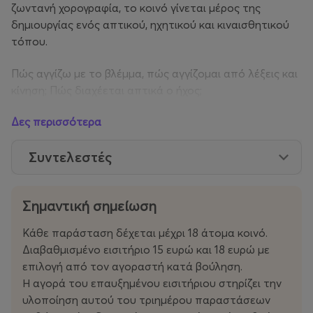
ζωντανή χορογραφία, το κοινό γίνεται μέρος της
δημιουργίας ενός απτικού, ηχητικού και κιναισθητικού
τόπου.
Πώς αγγίζω με το βλέμμα, πώς αγγίζομαι από λέξεις και
κίνηση; Πώς διαχέεται απτικά ο ήχος;
Πώς ακούω μέσα από την επαφή; Τι εγγράφεται στο
Δες περισσότερα
σώμα;
Συντελεστές
Η ομάδα ερευνά τη διευρυμένη έννοια της (επ)αφής και
της ακρόασης ως πράξεις που “τείνουν προς”, ως
επανα-εννοιολoγήσεις της τρυφερότητας και ως
Σημαντική σημείωση
απόπειρες ανακατεύθυνσης της σχέσης μας με τον
εαυτό και τον Άλλον· ως τρόποι να υπάρχουμε, να
Κάθε παράσταση δέχεται μέχρι 18 άτομα κοινό.
συνδεόμαστε και να κινούμαστε συλλογικά.
Διαβαθμισμένο εισιτήριο 15 ευρώ και 18 ευρώ με
επιλογή από τον αγοραστή κατά βούληση.
Τα Ημερολόγια Αφής αποτελούν μέρος μιας συλλογικής
Η αγορά του επαυξημένου εισιτήριου στηρίζει την
διαδικασίας έρευνας και ανάπτυξης (research and
υλοποίηση αυτού του τριημέρου παραστάσεων
development) της ευρύτερης σειράς δράσεων χορού “In