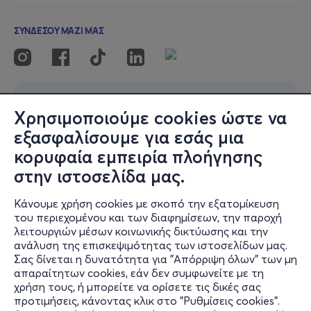
Διάρκεια: 90'
Κάθε παράσταση δέχεται μέχρι 18 άτομα κοινό. Η
κράτηση θέσης είναι απαραίτητη!
Διαβαθμισμένο εισιτήριο 15 ευρώ και 18 ευρώ με επιλογή
Χρησιμοποιούμε cookies ώστε να
κατά βούληση.
εξασφαλίσουμε για εσάς μια
Η αγορά του επαυξημένου εισιτήριου στηρίζει την
κορυφαία εμπειρία πλοήγησης
υλοποίηση αυτού του τριημέρου παραστάσεων καθώς
τα έσοδα προέρχονται από μικρό αριθμό θεατ(ρι)ών.
στην ιστοσελίδα μας.
Ο χώρος βρίσκεται στον πρώτο όροφο και δεν διαθέτει
Κάνουμε χρήση cookies με σκοπό την εξατομίκευση
του περιεχομένου και των διαφημίσεων, την παροχή
πρόσβαση για αμαξίδια.
λειτουργιών μέσων κοινωνικής δικτύωσης και την
ανάλυση της επισκεψιμότητας των ιστοσελίδων μας.
Σας δίνεται η δυνατότητα για "Απόρριψη όλων" των μη
Πληροφορίες ερωτήσεις:
απαραίτητων cookies, εάν δεν συμφωνείτε με τη
theguestprojectdrafts@gmail.com
χρήση τους, ή μπορείτε να ορίσετε τις δικές σας
προτιμήσεις, κάνοντας κλικ στο "Ρυθμίσεις cookies".