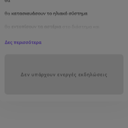
θα
θα
κατασκευάσουν το ηλιακό σύστημα
θα
εντοπίσουν τα αστέρια
στο διάστημα και
θ’ απελευθερώσουν
τους παγωμένους αστροναύτες
Δες περισσότερα
2+ ΕΤΩΝ_17:15
4+ ΕΤΩΝ_18:15
Δεν υπάρχουν ενεργές εκδηλώσεις
ΚΥΡΙΑΚΗ
09/02
UFO
&
E
ξωγήινοι
Εξωγήινη Αποστολή στον Πλανήτη ΧΑΟΣ!
Σας καλούμε