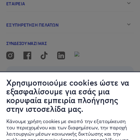
να εντοπίσουμε τα
εξωγήινα αντικείμενα
να φτιάξουμε
ιπτάμενους δίσκους
και
εξωγήινη
χλαπάτσα
και
ν’ ανακαλύψουμε
τί υπάρχει έξω από τη γη!
2+ ΕΤΩΝ_17:15
4+ ΕΤΩΝ_18:15
Χρησιμοποιούμε cookies ώστε να
εξασφαλίσουμε για εσάς μια
Τιμή εισιτηρίου:15 €
κορυφαία εμπειρία πλοήγησης
Είναι απαραίτητη η αγορά του εισιτηρίου μόνο για τα
στην ιστοσελίδα μας.
παιδιά.
Κάνουμε χρήση cookies με σκοπό την εξατομίκευση
Κρατήστε θέση κι ελάτε ν’ απογειωθούμε!!
του περιεχομένου και των διαφημίσεων, την παροχή
λειτουργιών μέσων κοινωνικής δικτύωσης και την