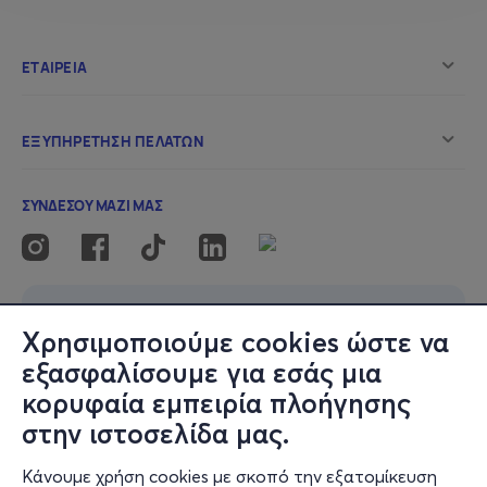
Προσφέρεται λαχταριστό σιντριβάνι σοκολάτας και
μπισκοτάκια για όλους
Επίσης προσφέρεται γαλλικός καφές και ζεστό τσάι για
τις μαμάδες
ΜΕΓΙΣΤΗ ΔΙΑΡΚΕΙΑ ΕΚΔΗΛΩΣΗΣ : 2 ΏΡΕΣ
PLAY
ART
REPEAT
Φρυνης 44, Παγκράτι (1 όροφος)
6932941624 & 2107516091
Χρησιμοποιούμε cookies ώστε να
εξασφαλίσουμε για εσάς μια
www.playartrepeat.gr
κορυφαία εμπειρία πλοήγησης
στην ιστοσελίδα μας.
Κάνουμε χρήση cookies με σκοπό την εξατομίκευση