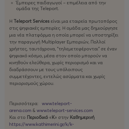
Έμπειρες παιδαγωγοί – επιμέλεια από την
ζωγραφική και φυσικά, παιχνίδι), τα παιδιά
ομάδα της Teleport.
ανακαλύπτουν τον κόσμο με τον πιο διασκεδαστικό
τρόπο!
Η
Teleport Services
είναι μια εταιρεία πρωτοπόρος
στις ψηφιακές εμπειρίες. Η ομάδα μας δημιούργησε
Ένας φανταστικός συνδυασμός περιπέτειας και
μια νέα πλατφόρμα η οποία μπορεί να υποστηρίξει
γνώσης θα απογειώσει τη βόλτα με το παιδί!
την παραγωγή Multiplayer Εμπειριών, Πολλοί
Μια εμπειρία που δεν πρέπει να χάσετε. Κάντε κράτηση
χρήστες, ταυτόχρονα, "τηλεμετεφέρονται" σε έναν
τώρα!
ψηφιακό κόσμο, μέσα στον οποίο μπορούν να
κινηθούν ελεύθερα, χωρίς περιορισμό και να
Υπό προϋποθέσεις και κατόπιν συνεννόησης, η Teleport
διαδράσσουν με τους υπόλοιπους
εμπειρία μπορεί να μεταφερθεί και σε άλλο χώρο .
συμμετέχοντες, εντελώς ασύρματα και χωρίς
περιορισμούς χώρου.
Για αγορά εισητηρίων μέχρι 4 άτομα και πάνω από 8
άτομα καλέστε μας στο 210 6015332.
Η διαθεσιμότητα μεταβάλλεται.
Περισσότερα:
www.teleport-
arena.com
&
www.teleport-services.com
ΠΩΛΗΣΗ ΕΙΣΙΤΗΡΙΩΝ: 210 6015332 | www.more.com
Και στο
Περιοδικό
«
Κ
» στην
Καθημερινή
https://www.kathimerini.gr/k/k-
Περισσότερα:
www.teleport-services.com