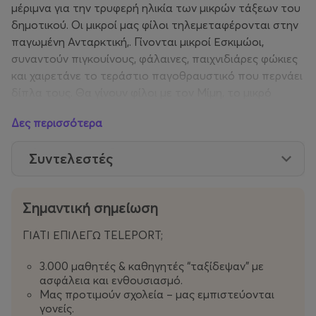
μέριμνα για την τρυφερή ηλικία των μικρών τάξεων του
δημοτικού. Οι μικροί μας φίλοι τηλεμεταφέρονται στην
παγωμένη Ανταρκτική,. Γίνονται μικροί Εσκιμώοι,
συναντούν πιγκουίνους, φάλαινες, παιχνιδιάρες φώκιες
και χαιρετάνε το τεράστιο παγοθραυστικό που περνάει
δίπλα τους. Θα γίνουν φίλοι με τον Μίμη, το μικρό
πιγκουϊνάκι που θα τους αφηγηθεί μικρές ιστορίες για
Δες περισσότερα
τον μοναδικό κόσμο των πάγων.
Συντελεστές
Τα παιδιά συμμετέχουν ενεργά, πρόκειται για έναν
συνδυασμό gaming και τεκμηριωμένης πληροφορίας.
Προτείνεται για παρέες από 5 έως 11 ετών με
Σημαντική σημείωση
προαιρετική συνοδεία ενήλικα. Τα παιδιά εξερευνούν,
τον κόσμο των πάγων συνεργάζονται, δημιουργούν,
ΓΙΑΤΙ ΕΠΙΛΕΓΩ TELEPORT;
γελούν και μαθαίνουν — όλα μέσα από ευχάριστες και
βιωματικές δραστηριότητες. Η VR τεχνολογία γίνεται
3.000 μαθητές & καθηγητές “ταξίδεψαν” με
εργαλείο μάθησης! Μέσα από τη διασκεδαστική
ασφάλεια και ενθουσιασμό.
Μας προτιμούν σχολεία – μας εμπιστεύονται
περιπέτεια στους πάγους παρέα με τον Μίμη τον μικρό
γονείς.
πιγκουίνο, και με δημιουργικά εργαστήρια (κατασκευές,