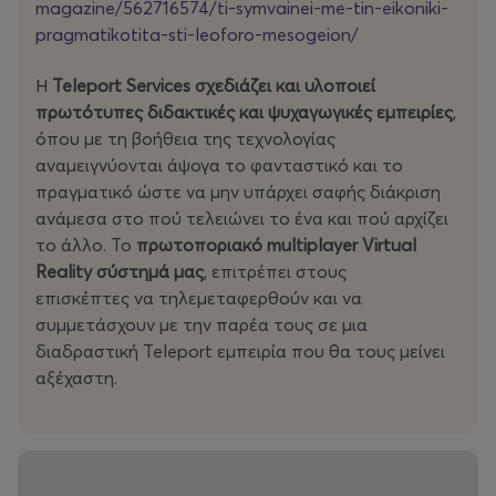
magazine/562716574/ti-symvainei-me-tin-eikoniki-
&
www.teleport-arena.com
pragmatikotita-sti-leoforo-mesogeion/
Facebook page
www.facebook.com/teleportarena
Η
Teleport Services σχεδιάζει και υλοποιεί
πρωτότυπες διδακτικές και ψυχαγωγικές εμπειρίες
,
Instagram profile:
www.instagram.com/teleport_arena
όπου με τη βοήθεια της τεχνολογίας
αναμειγνύονται άψογα το φανταστικό και το
πραγματικό ώστε να μην υπάρχει σαφής διάκριση
ανάμεσα στο πού τελειώνει το ένα και πού αρχίζει
το άλλο. Το
πρωτοποριακό multiplayer Virtual
Reality σύστημά μας
, επιτρέπει στους
επισκέπτες να τηλεμεταφερθούν και να
συμμετάσχουν με την παρέα τους σε μια
διαδραστική Teleport εμπειρία που θα τους μείνει
αξέχαστη.