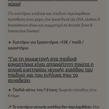
🎮
ARCADE ZONE | 18:00 – 22:30
Retro κονσόλα,
χώρο!
ποδοσφαιράκι, fun challenges και interactive games, ο
χώρος όπου δεν υπάρχει ηλικία, υπάρχει μόνο παιχνίδι.
(Το εισιτήριο ενήλικα και παιδιού
περιλαμβάνει
πρόσβαση στον χώρο,
live
band
Rock
Up ΟΛΑ,
skaters &
📸
RETRO PHOTOBOOTH | 18:00 – 22:30
Neon props,
breakdance
show και συμμετοχή σε
Arcade
Zone &
iconic αξεσουάρ και φωτογραφίες με πολύ γέλιο.
Interactive
Games)
________________________________________
🔹 Εισιτήριο για Εργαστήρια: +12€ / παιδί /
εργαστήριο
🎨 OLDSCHOOL ΔΗΜΙΟΥΡΓΙΚΑ ΕΡΓΑΣΤΗΡΙΑ ΓΙΑ
*Για τη συμμετοχή στα παιδικά
ΠΑΙΔΙA
εργαστήρια είναι απαραίτητη πρώτα η
αγορά εισιτηρίου γενικής εισόδου του
Τιμή εργαστηρίων: 12€/παιδί/εργαστήριο
(Διάρκεια 45
παιδιού και του ενήλικα που το
λεπτά)
συνοδεύει
🧢 Γκραφιτάδες 🖌️
🔹 Παιδιά κάτω του 1 έτους:
δωρεάν είσοδος στο
Κτήμα
Spray νερού, stencil, έντονα χρώματα και μεγάλες
επιφάνειες. Τα παιδιά ανακαλύπτουν τον κόσμο της
📌
Το εισιτήριο γενικής εισόδου δεν περιλαμβάνει:
Star