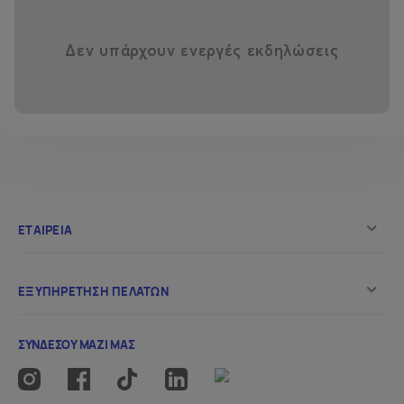
🕦20:30_6+ ΕΤΩΝ
Δεν υπάρχουν ενεργές εκδηλώσεις
📼Poster Δωματίου ✨
Μαρκαδόροι, αυτοκόλλητα, retro αισθητική και πολλή
φαντασία. Τα παιδιά φτιάχνουν το δικό τους poster να
κρεμάσουν στο δωμάτιό τους ,γιατί, όπως ξέρεις
καλύτερα από όλους, παιδικό δωμάτιο χωρίς poster δεν
υπήρχε ποτέ.
🕦18:30_6+ ΕΤΩΝ
🕦19:30_2+ ΕΤΩΝ
🕦20:30_4+ ΕΤΩΝ
________________________________________