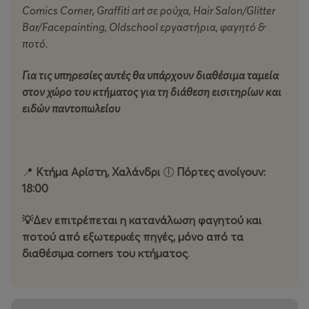
street art με τον πιο διασκεδαστικό και απόλυτα
Comics
Corner,
Graffiti
art σε ρούχα,
Hair
Salon/
Glitter
ασφαλή τρόπο. Αποτέλεσμα: ένα έργο τέχνης που θα
Bar/
Facepainting,
Oldschool εργαστήρια, φαγητό &
το καμαρώνουν. Και εσύ μαζί τους. 🖍️
ποτό.
🕦18:30 _ 4+ ΕΤΩΝ
Για τις υπηρεσίες αυτές θα υπάρχουν διαθέσιμα ταμεία
στον χώρο του κτήματος για τη διάθεση εισιτηρίων και
🕦19:30_ 6+ ΕΤΩΝ
ειδών παντοπωλείου
💦 Νερουλοπειράματα 🔬
📍
Κτήμα Αρίστη, Χαλάνδρι
🕕
Πόρτες ανοίγουν:
18:00
Πειράματα με νερό, μικρές ανακαλύψεις και εγγυημένες
πιτσιλιές. Η επιστήμη ποτέ δεν ήταν τόσο δροσερή,
💡Δεν επιτρέπεται η κατανάλωση φαγητού και
κυριολεκτικά.
ποτού από εξωτερικές πηγές, μόνο από τα
διαθέσιμα
corners του κτήματος
.
🕦18:30_2+ ΕΤΩΝ
🕦19:30_4+ ΕΤΩΝ