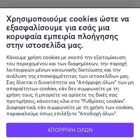
✨ ΕΠΙΠΛΕΟΝ ΔΡΑΣΕΙΣ
Χρησιμοποιούμε cookies ώστε να
🖌️
Graffiti Art
σε ρούχα, sneakers και αξεσουάρ της
εξασφαλίσουμε για εσάς μια
επιλογής σας με μοναδικά σχέδια και χρώματα
κορυφαία εμπειρία πλοήγησης
εμπνευσμένα από street culture των 90’s.
στην ιστοσελίδα μας.
💅
Hair Salon, Glitter Bar, Ink Lab & Facepainting.
Be
Κάνουμε χρήση cookies με σκοπό την εξατομίκευση
gold, be Glam, be You. Λάμψε, πειραματίσου και γίνε η
του περιεχομένου και των διαφημίσεων, την παροχή
λειτουργιών μέσων κοινωνικής δικτύωσης και την
πιο fun version του εαυτού σου, με glitter, χρώμα και full
ανάλυση της επισκεψιμότητας των ιστοσελίδων μας.
retro διάθεση!
Σας δίνεται η δυνατότητα για "Απόρριψη όλων" των μη
απαραίτητων cookies, εάν δεν συμφωνείτε με τη
📚
Star Comics Corner και Posters
με Asterix, Λούκυ
χρήση τους, ή μπορείτε να ορίσετε τις δικές σας
Λουκ και αγαπημένους ήρωες που μεγάλωσαν γενιές.
προτιμήσεις, κάνοντας κλικ στο "Ρυθμίσεις cookies".
Κάποιοι από εσάς θα σταματήσουν εδώ περισσότερο
Διαφορετικά, εάν συμφωνείτε με τη χρήση των cookies,
παρακαλούμε όπως επιλέξετε "Αποδοχή όλων".
απ' όσο παραδέχονται.
________________________________________
ΑΠΟΡΡΙΨΗ ΟΛΩΝ