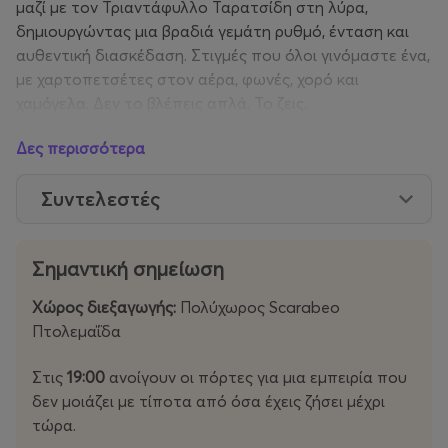
μαζί με τον Τριαντάφυλλο Ταρατσίδη στη λύρα,
δημιουργώντας μια βραδιά γεμάτη ρυθμό, ένταση και
αυθεντική διασκέδαση. Στιγμές που όλοι γινόμαστε ένα,
με χαρτοπετσέτες στον αέρα, φωνές, χορό και
χαμόγελα. Δεν το βλέπεις απλά. Το ζεις.
Δες περισσότερα
Τα τραπέζια είναι περιορισμένα και ήδη φεύγουν, οπότε
αν θέλεις να εξασφαλίσεις το σημείο σου με την παρέα
Συντελεστές
σου, κλείσε έγκαιρα. Αν πάλι έρθεις όρθιος, δεν αλλάζει
κάτι. Στο τέλος όλοι στην πίστα καταλήγουμε.
Σημαντική σημείωση
Δεν είναι ένα πανηγύρι. Είναι εμπειρία.
Χώρος διεξαγωγής:
Πολύχωρος Scarabeo
Οι πόρτες ανοίγουν στις 19:00 και το ποντιακό γλέντι
Πτολεμαΐδα
ξεκινά από τις 19:30 και συνεχίζεται όσο αντέξουμε…
Στις
19:00
ανοίγουν οι πόρτες για μια εμπειρία που
Panigiri X
Γιατί το πανηγύρι θέλει κέφι!
δεν μοιάζει με τίποτα από όσα έχεις ζήσει μέχρι
τώρα.
Facebook: https://www.facebook.com/profile.php?