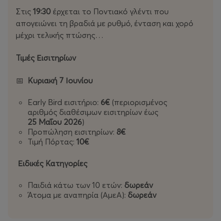
id=61575773471768
Στις
19:30
έρχεται το Ποντιακό γλέντι που
απογειώνει τη βραδιά με ρυθμό, ένταση και χορό
Instagram: https://www.instagram.com/panigirix?
μέχρι τελικής πτώσης…
igsh=MXNhYmh5cnBhZjJ1Mw==
Τιμές Εισιτηρίων
Tik Tok: https://www.tiktok.com/@panigirix?_r=1&_t=ZN-
96AMoYIGiEY
📅
Κυριακή 7 Ιουνίου
Early Bird εισιτήριο:
6€
(περιορισμένος
αριθμός διαθέσιμων εισιτηρίων έως
25 Μαΐου 2026
)
Προπώληση εισιτηρίων:
8€
Τιμή Πόρτας:
10€
Ειδικές Κατηγορίες
Παιδιά κάτω των 10 ετών:
δωρεάν
Άτομα με αναπηρία (ΑμεΑ):
δωρεάν