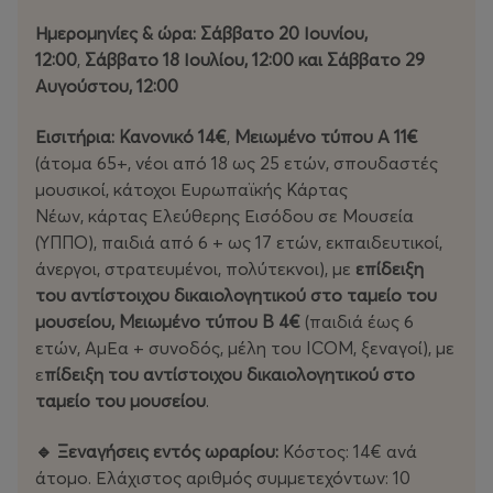
Ημερομηνίες & ώρα: Σάββατο 20 Ιουνίου,
12:00
,
Σάββατο 18 Ιουλίου, 12:00 και Σάββατο 29
Αυγούστου, 12:00
Εισιτήρια:
Κανονικό 14€
,
Μειωμένο τύπου Α 11€
(άτομα 65+, νέοι από 18 ως 25 ετών, σπουδαστές
μουσικοί, κάτοχοι Ευρωπαϊκής Κάρτας
Νέων, κάρτας Ελεύθερης Εισόδου σε Μουσεία
(ΥΠΠΟ), παιδιά από 6 + ως 17 ετών, εκπαιδευτικοί,
άνεργοι, στρατευμένοι, πολύτεκνοι), με
επίδειξη
του αντίστοιχου δικαιολογητικού στο ταμείο του
μουσείου, Μειωμένο τύπου Β 4€
(παιδιά έως 6
ετών, ΑμΕα + συνοδός, μέλη του ICOM, ξεναγοί), με
ε
πίδειξη του αντίστοιχου δικαιολογητικού στο
ταμείο του μουσείου
.
🔹 Ξεναγήσεις εντός ωραρίου:
Κόστος: 14€ ανά
άτομο. Ελάχιστος αριθμός συμμετεχόντων: 10