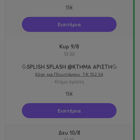
15€
Εισιτήρια
Κυρ 9/8
10:30
💦SPLISH SPLASH @KTΗΜΑ ΑΡΙΣΤΗ💦
Κέας και Πλουτάρχου, Τ.Κ 152 34
Κτήμα Αρίστη
15€
Εισιτήρια
Δευ 10/8