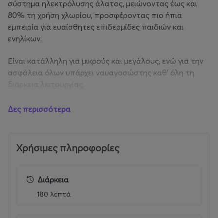
σύστημα ηλεκτρόλυσης άλατος, μειώνοντας έως και
80% τη χρήση χλωρίου, προσφέροντας πιο ήπια
εμπειρία για ευαίσθητες επιδερμίδες παιδιών και
ενηλίκων.
Είναι κατάλληλη για μικρούς και μεγάλους, ενώ για την
ασφάλεια όλων υπάρχει ναυαγοσώστης καθ’ όλη τη
διάρκεια λειτουργίας.
Χρήσιμες πληροφορίες:
Δες περισσότερα
Η χρήση της πισίνας επιτρέπεται μόνο απο κατόχους
εισητηρίων πισίνας
Χρήσιμες πληροφορίες
• Παιδιά κάτω του 1 έτους εισέρχονται δωρεάν
Διάρκεια
• Παιδιά κάτω των 12 ετών πρέπει να συνοδεύονται
180 λεπτά
από τουλάχιστον έναν ενήλικα .
• Παρέχεται δωρεάν εξοπλισμός κολύμβησης για παιδιά