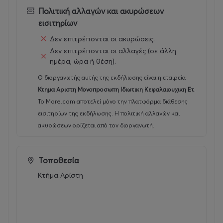
(σανίδες, τουβλάκια και μακαρόνια).
Πολιτική αλλαγών και ακυρώσεων
εισιτηρίων
Κανονισμοί πισίνας:
Δεν επιτρέπονται οι ακυρώσεις.
Ο χώρος διαθέτει ντουζιέρες και αποδυτήρια. Πριν τη
Δεν επιτρέπονται οι αλλαγές (σε άλλη
χρήση της πισίνας το ντουζ είναι υποχρεωτικό απο
ημέρα, ώρα ή θέση).
ενήλικες και παιδιά
Ο διοργανωτής αυτής της εκδήλωσης είναι η εταιρεία
Κτημα Αριστη Μονοπροσωπη Ιδιωτικη Κεφαλαιουχικη Ετ
.
*Η χρήση πετσέτας είναι απαραίτητη
.
Για όσους δεν
Το More.com αποτελεί μόνο την πλατφόρμα διάθεσης
διαθέτουν, παρέχουμε ατομικές συσκευασμένες
εισιτηρίων της εκδήλωσης. Η πολιτική αλλαγών και
πετσέτες με κόστος 3€/τεμάχιο, για χρήση καθ όλη τη
ακυρώσεων ορίζεται από τον διοργανωτή.
διάρκεια παραμονής στο χώρο της πισίνας.
🕘
Ωράριο & Παροχές Πισίνας
☀️💦
Τοποθεσία
Κτήμα Αρίστη
Το ωράριο λειτουργίας της πισίνας
ανανεώνεται
εβδομαδιαία
, με διαθέσιμα slots για την καλύτερη
εξυπηρέτησή σας.
Κόστος & Διάρκεια Εισιτηρίου