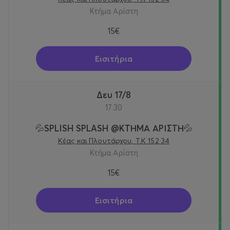
Κτήμα Αρίστη
15€
Εισιτήρια
Δευ 17/8
17:30
💦SPLISH SPLASH @KTΗΜΑ ΑΡΙΣΤΗ💦
Κέας και Πλουτάρχου, Τ.Κ 152 34
Κτήμα Αρίστη
15€
Εισιτήρια