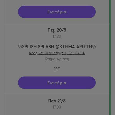
Εισιτήρια
Πεμ 20/8
17:30
💦SPLISH SPLASH @KTΗΜΑ ΑΡΙΣΤΗ💦
Κέας και Πλουτάρχου, Τ.Κ 152 34
Κτήμα Αρίστη
15€
Εισιτήρια
Παρ 21/8
17:30