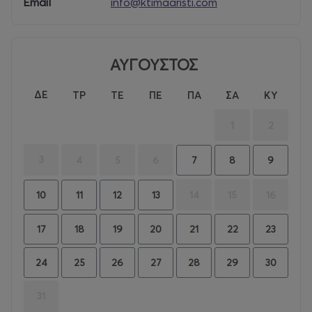
Απολαύστε αξέχαστες στιγμές δροσιάς στην πισίνα
Email
info@ktimaaristi.com
μας!
ΑΥΓΟΥΣΤΟΣ
ΔΕ
ΤΡ
ΤΕ
ΠΕ
ΠΑ
ΣΑ
ΚΥ
1
2
3
4
5
6
7
8
9
14
15
16
10
11
12
13
17
18
19
20
21
22
23
24
25
26
27
28
29
30
31