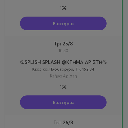
15€
Εισιτήρια
Τρι 25/8
10:30
💦SPLISH SPLASH @KTΗΜΑ ΑΡΙΣΤΗ💦
Κέας και Πλουτάρχου, Τ.Κ 152 34
Κτήμα Αρίστη
15€
Εισιτήρια
Τετ 26/8