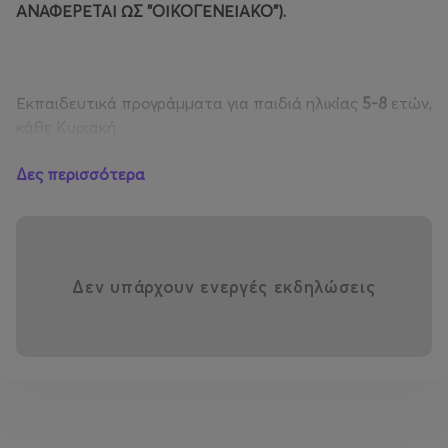
ΑΝΑΦΕΡΕΤΑΙ ΩΣ "ΟΙΚΟΓΕΝΕΙΑΚΟ").
Εκπαιδευτικά προγράμματα για παιδιά ηλικίας
5-8
ετών,
κάθε Κυριακή.
Δες περισσότερα
ΑΠΡΙΛΙΟΣ
Δεν υπάρχουν ενεργές εκδηλώσεις
Κυριακή 5 Απριλίου 2026
Στα ίχνη του Πασχαλινού Λαγού
Ένας παιχνιδιάρης πασχαλινός λαγός μας βάζει σε
περιπέτειες! Πού άραγε έχει κρύψει τα πασχαλινά του