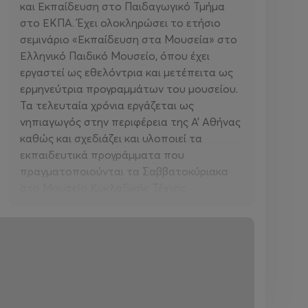
και Εκπαίδευση στο Παιδαγωγικό Τμήμα
στο ΕΚΠΑ. Έχει ολοκληρώσει το ετήσιο
σεμινάριο «Εκπαίδευση στα Μουσεία» στο
Ελληνικό Παιδικό Μουσείο, όπου έχει
εργαστεί ως εθελόντρια και μετέπειτα ως
ερμηνεύτρια προγραμμάτων του μουσείου.
Τα τελευταία χρόνια εργάζεται ως
νηπιαγωγός στην περιφέρεια της Α’ Αθήνας
καθώς και σχεδιάζει και υλοποιεί τα
εκπαιδευτικά προγράμματα που
πραγματοποιούνται τα Σαββατοκύριακα
στο Μουσείο Κυκλαδικής Τέχνης.
DIMY (Day I Met You)
Τα εικαστικά του DIMY αντλούν έμπνευση
από το παράξενο και φαντασιακό σύμπαν
της παιδικής ηλικίας, εξυμνώντας τον
αυθορμητισμό και την παιδικότητα ως
βασικές αξίες της δημιουργικής διαδικασίας.
Μέσα από τον διάλογο και τη συνεργασία