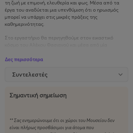
τη ζωή με επιμονή, ελευθερία και φως. Μέσα από τα
έργα του αναδύεται μια υπενθύμιση ότι ο ηρωισμός
μπορεί να υπάρχει στις μικρές πράξεις της
καθημερινότητας.
Στο εργαστήριο θα περιηγηθούμε στον εικαστικό
κόσμο του Αλέκου Φασιανού και μέσα από μία
καθοδηγούμενη δημιουργική διαδικασία, θα
εξερευνήσουμε και θα αποτυπώσουμε εικαστικά τον
Δες περισσότερα
Ήρωα που έχουμε μέσα μας, μια εσωτερική δύναμη, μια
πτυχή του εαυτού, ένα σύμβολο ανθεκτικότητας ή
Συντελεστές
φαντασίας.
*Δεν απαιτείται καμία προηγούμενη εμπειρία στην
Σημαντική σημείωση
τέχνη.
** Σας ενημερώνουμε ότι οι χώροι του Μουσείου δεν
ΠΛΗΡΟΦΟΡΙΕΣ
είναι πλήρως προσβάσιμοι για άτομα που