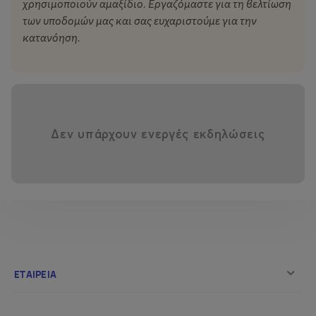
χρησιμοποιούν αμαξίδιο. Εργαζόμαστε για τη βελτίωση
Ημερομηνία: Πεμπτη 7 Μαΐου
των υποδομών μας και σας ευχαριστούμε για την
Ώρα έναρξης: 18:00
κατανόηση.
Διάρκεια: 2 ώρες
Κόστος συμμετοχής: 10 ευρώ/ άτομο
Κρατήσεις εισιτηρίων:
More.com
Σχεδιασμός & υλοποίηση: Μαρία Τσάντα, εικαστική
ψυχοθεραπεύτρια
Συντονισμός: Κατερίνα Μελά
Δεν υπάρχουν ενεργές εκδηλώσεις
* Για την συμμετοχή δεν απαιτείται να υπάρχουν
εικαστικές γνώσεις.
Ελάχιστος αριθμός για να πραγματοποιηθεί το workshop
είναι τα 4 άτομα.
Όλα τα κοινωνικά προγράμματα προσφέρονται με την
ευγενική υποστήριξη του ιδρύματος Ιωάννη Σ. Λάτση