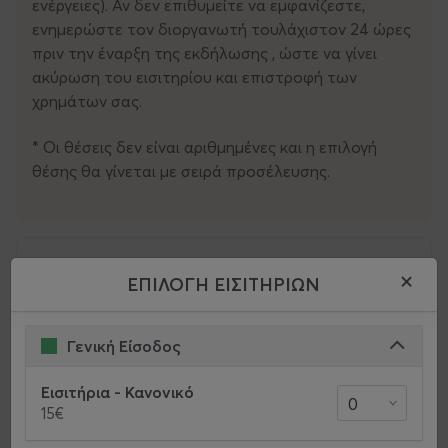
ενέργειες). Αν δεν επιθυμείτε να εμφανίζεστε,
ενημερώστε τον διοργανωτή τουλάχιστον 24 ώρες
πριν την έναρξη της εκδήλωσης , ώστε να γίνει
ακύρωση του εισιτηρίου και επιστροφή των
χρημάτων σας.
* Οι θέσεις δεν είναι αριθμημένες και η επιλογή
θέσης θα γίνεται με σειρά προσέλευσης.
Χρήσιμες πληροφορίες
×
ΕΠΙΛΟΓΗ ΕΙΣΙΤΗΡΙΩΝ
Διάρκεια
Γενική Είσοδος
100 λεπτά
Εισιτήρια - Κανονικό
15€
Πολιτική αλλαγών και ακυρώσεων