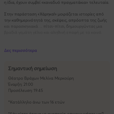
η ίδια, έχουν συμβεί «καναδυό πραγματάκια» τελευταία.
Στην παράσταση «Χάρηκα!» μοιράζεται ιστορίες από
την καθημερινότητά της, σκέψεις, απρόοπτα της ζωής
και παρασκηνιακά… πίτσι-πίτσι, δημιουργώντας μια
βραδιά γεμάτη γέλιο και αληθινή επαφή με το κοινό.
Μια παράσταση που λειτουργεί σαν μικρή όαση χαράς
κόντρα στις εποχές που ζούμε. Ένα γέμισμα μπαταρίας;
Δες περισσότερα
Ένα κύμα θετικής ενέργειας; Σίγουρα όλα αυτά και
πολλά ακόμη.
Σημαντική σημείωση
Μία βραδιά.
Θέατρο Βράχων Μελίνα Μερκούρη
Μία Κατερίνα.
Έναρξη: 21:00
Χιλιάδες γέλια.
Προσέλευση: 19:45
*Κατάλληλο άνω των 16 ετών
*Εάν είστε άτομα με αναπηρία, επικοινωνήστε μαζί