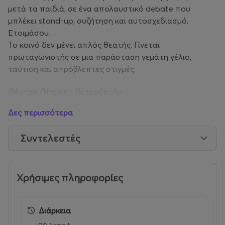
μετά τα παιδιά, σε ένα απολαυστικό debate που
μπλέκει stand-up, συζήτηση και αυτοσχεδιασμό.
Ετοιμάσου…
Το κοινό δεν μένει απλός θεατής. Γίνεται
πρωταγωνιστής σε μια παράσταση γεμάτη γέλιο,
ταύτιση και απρόβλεπτες στιγμές.
Θέατρο Πέτρας - Πετρούπολη
Σάββατο 19 Σεπτεμβρίου - «ΠΡΙΝ & ΜΕΤΑ – τα παιδιά»
Δες περισσότερα
Συντελεστές
Early Birds
: 15€
Προπώληση
: 18€
Χρήσιμες πληροφορίες
Ταμείο
-
ημέρα
παράστασης
: 20€
ΕΙΣΙΤΗΡΙΑ ΑΜΕΑ: Ελεύθερη με επίδειξη κάρτας στην
Διάρκεια
είσοδο του θεάτρου
(Πληρώνει κανονικά εισιτήριο ο