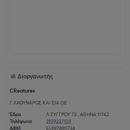
Διοργανωτής
CReatures
Γ ΛΑΟΥΝΑΡΟΣ ΚΑΙ ΣΙΑ ΟΕ
Έδρα
Λ ΣΥΓΓΡΟΥ 72 , ΑΘΗΝΑ 11742
Τηλέφωνο
2109227108
ΑΦΜ
EL997890734