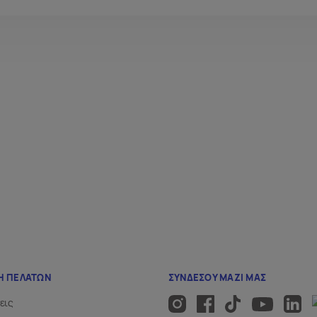
ία που ανοίγει τον δρόμο σε ερωτήματα που συχνά
βων μας;
ύς συντρόφους;
οινωνία;
ις μας;
ς έχουν ελεύθερη σκέψη και αγαπούν την
κές μας επιλογές θα μας οδηγήσουν στην ευτυχία… ή
ούτης σε σκηνική επιμέλεια Πάνου Κούγια.