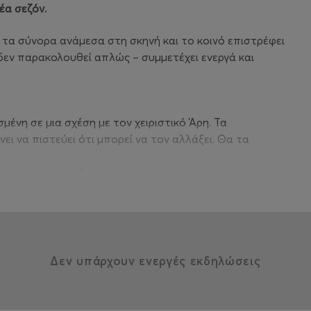
έα σεζόν.
 τα σύνορα ανάμεσα στη σκηνή και το κοινό επιστρέφει
δεν παρακολουθεί απλώς – συμμετέχει ενεργά και
μένη σε μια σχέση με τον χειριστικό Άρη. Τα
νει να πιστεύει ότι μπορεί να τον αλλάξει. Θα τα
μη να την αναλάβει;
ογίας μάς οδηγεί σε μια «εξερευνητική περιπλάνηση» στο
κολο είναι να χάσει κανείς τον έλεγχο της ζωής του
Δεν υπάρχουν ενεργές εκδηλώσεις
όδους αλληλεπίδρασης, θέτει κρίσιμα ερωτήματα για τη
ρακολουθεί ένα θεατρικό σκετς, ανταλλάσσει απόψεις και
 απαντήσεις.