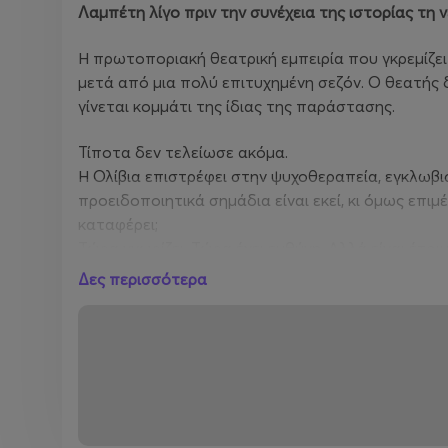
Λαμπέτη λίγο πριν την συνέχεια της ιστορίας τη ν
Η πρωτοποριακή θεατρική εμπειρία που γκρεμίζει
μετά από μια πολύ επιτυχημένη σεζόν. Ο θεατής 
γίνεται κομμάτι της ίδιας της παράστασης.
Τίποτα δεν τελείωσε ακόμα.
Η Ολίβια επιστρέφει στην ψυχοθεραπεία, εγκλωβισ
προειδοποιητικά σημάδια είναι εκεί, κι όμως επιμέ
καταφέρει;
Τώρα γνωρίζει. Τώρα έχει ευθύνη. Αλλά είναι έτοι
Δες περισσότερα
Για πρώτη φορά, μία διαδραστική εμπειρία ψυχολ
μυαλό ενός ζευγαριού…Γιατί όλοι ξέρουμε πόσο εύ
μέσα σε μια ερωτική σχέση.
Ο
Dr
. Γιώργος Λάγιος
, μέσα από δημιουργικές μεθ
ζωή και τη λειτουργία των σχέσεων. Το κοινό πα
συμμετέχει ενεργά σε συζήτηση με ερωτήσεις και