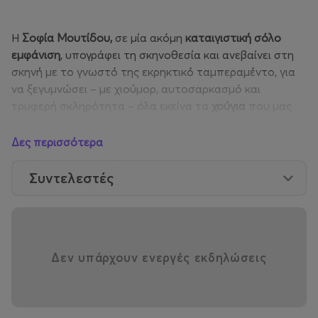
Η
Σοφία Μουτίδου,
σε μία ακόμη
καταιγιστική σόλο
εμφάνιση
, υπογράφει τη σκηνοθεσία και ανεβαίνει στη
σκηνή με το γνωστό της εκρηκτικό ταμπεραμέντο, για
να ξεγυμνώσει – με χιούμορ, αυτοσαρκασμό και
τρυφερή σκληρότητα – όλα εκείνα τα
χούγια
που μας
καθορίζουν ως Έλληνες.
Δες περισσότερα
Η ιδέα και τα κείμενα ανήκουν
στους δημιουργούς της
viral
σελίδας «
Ancient
Memes
».
Συντελεστές
Δεν υπάρχουν ενεργές εκδηλώσεις
ΛΙΓΑ ΛΟΓΙΑ ΓΙΑ ΤΗΝ ΠΑΡΑΣΤΑΣΗ
Με φόντο την ελληνική καθημερινότητα και όπλο το