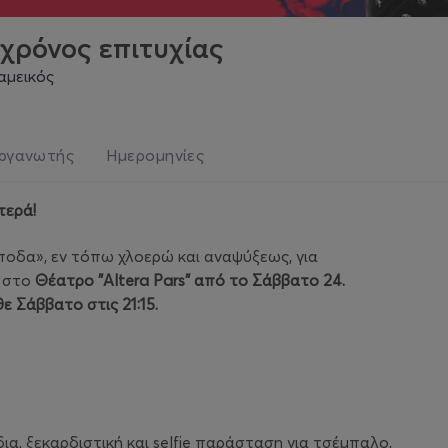
χρόνος επιτυχίας
ραμεικός
ργανωτής
Ημερομηνίες
τερά!
άποδα», εν τόπω χλοερώ και αναψύξεως, για
 στο
Θέατρο
"Altera Pars"
από το Σάββατο 24.
ε Σάββατο στις 21:15.
ια, ξεκαρδιστική και selfie παράσταση για τσέμπαλο,