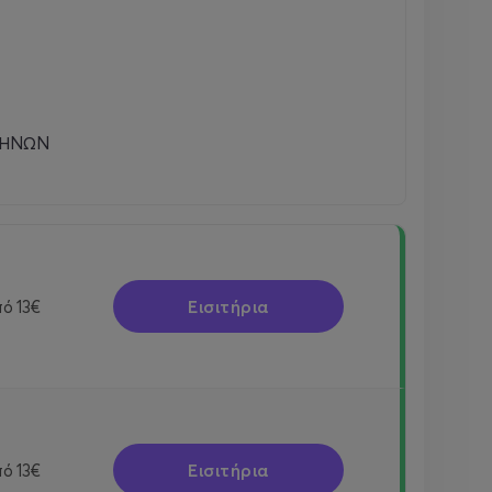
ΘΗΝΩΝ
Εισιτήρια
πό
13€
Εισιτήρια
πό
13€