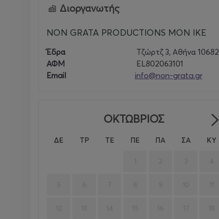
Διοργανωτής
NON GRATA PRODUCTIONS MON IKE
Έδρα
Τζώρτζ 3, Αθήνα 1068
ΑΦΜ
EL802063101
Email
info@non-grata.gr
ΟΚΤΩΒΡΙΟΣ
ΔΕ
ΤΡ
ΤΕ
ΠΕ
ΠΑ
ΣΑ
ΚΥ
1
2
3
4
5
6
7
8
9
10
11
12
13
14
15
16
17
18