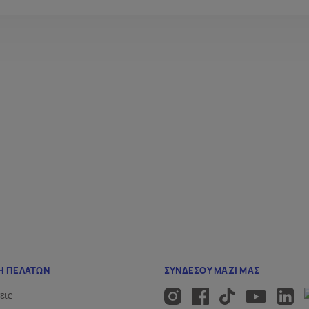
e την πρώτη του ολοκληρωμένη solo παράσταση, με τίτλο
«
 για το επόμενο, μεγαλύτερο κεφάλαιο της δημιουργικής του 