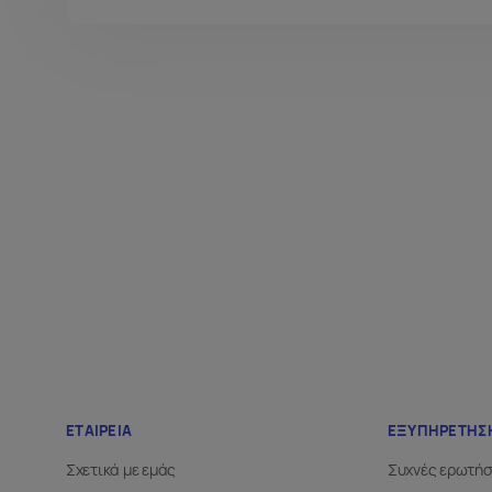
Το 2025 βιντεοσκόπησε και ανέβασε στο YouTub
τη μέχρι τότε διαδρομή του και άνοιξε τον δρόμο