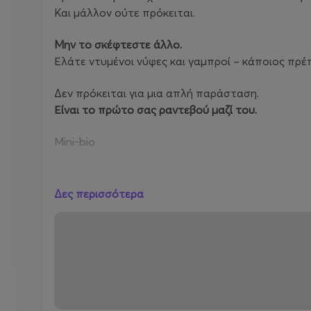
Και μάλλον ούτε πρόκειται.
Μην το σκέφτεστε άλλο.
Ελάτε ντυμένοι νύφες και γαμπροί – κάποιος πρέ
Δεν πρόκειται για μια απλή παράσταση.
Είναι το πρώτο σας ραντεβού μαζί του.
Μini-bio
Ο Θανάσης Σαμαράς ξεκίνησε την πορεία του δημ
διαδίκτυο. Σήμερα είναι ιδιαίτερα ενεργός στο Ti
Δες περισσότερα
Έχει συνεργαστεί με διάφορα τηλεοπτικά πρότζε
Γιώργου Μητσικώστα.
Παράλληλα, δραστηριοποιείται επαγγελματικά στο
σε συνεργασία με τον κωμικό Βασίλη Κατέρη, δι