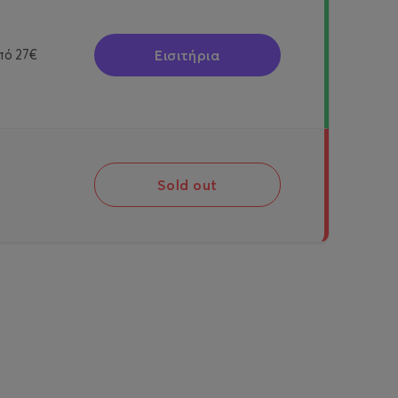
Εισιτήρια
πό
27€
Sold out