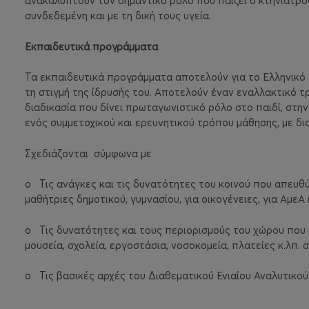
ανακαλύπτουν τον σημαντικό ρόλο που παίζει ο κτηνίατρος
συνδεδεμένη και με τη δική τους υγεία.
Εκπαιδευτικά προγράμματα
Τα εκπαιδευτικά προγράμματα αποτελούν για το Ελληνικό 
τη στιγμή της ίδρυσής του. Αποτελούν έναν εναλλακτικό τ
διαδικασία που δίνει πρωταγωνιστικό ρόλο στο παιδί, στη
ενός συμμετοχικού και ερευνητικού τρόπου μάθησης, με δια
Σχεδιάζονται
σύμφωνα με
o
Τις ανάγκες και τις δυνατότητες του κοινού που απευθύ
μαθήτριες δημοτικού, γυμνασίου, για οικογένειες, για ΑμεΑ κ
o
Τις δυνατότητες και τους περιορισμούς του χώρου που 
μουσεία, σχολεία, εργοστάσια, νοσοκομεία, πλατείες κ.λπ. 
o
Τις βασικές αρχές του Διαθεματικού Ενιαίου Αναλυτικ