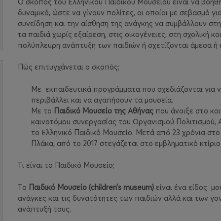
Ο
σκοπός
του Ελληνικού Παιδικού Μουσείου είναι
να βοηθή
δυναμικό, ώστε να γίνουν πολίτες, οι οποίοι με σεβασμό γ
συνείδηση και την αίσθηση της ανάγκης να συμβάλλουν στη
τα παιδιά χωρίς εξαίρεση, στις οικογένειες, στη σχολική κ
πολύπλευρη ανάπτυξη των παιδιών ή σχετίζονται άμεσα ή 
Πώς επιτυγχάνεται ο σκοπός;
Με
εκπαιδευτικά προγράμματα
που σχεδιάζονται για 
περιβάλλει και να αγαπήσουν τα μουσεία.
Με το
Παιδικό Μουσείο της Αθήνας
που άνοιξε στο κοι
καινοτόμου συνεργασίας του Οργανισμού Πολιτισμού, 
το Ελληνικό Παιδικό Μουσείο. Μετά από 23 χρόνια στο
Πλάκα, από το 2017 στεγάζεται στο εμβληματικό κτίρι
Τι είναι το Παιδικό Μουσείο;
Το
Παιδικό Μουσείο (
children
’
s
museum
)
είναι ένα είδος
μου
ανάγκες και τις δυνατότητες των παιδιών αλλά και των γο
ανάπτυξή τους.