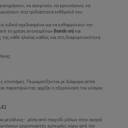
ρατηρήσουν, να σκεφτούν, να ερευνήσουν, να
ουργήσουν στα τριδιάστατα
εκθέματά του.
α, ειδικά σχεδιασμένα για να ενθαρρύνουν την
από τη χρήση αντικειμένων
(
hands
on
)
και
ς της κάθε ηλικίας καθώς και στη διαφορετικότητα
.
ήνας:
κές επιστήμες. Πειραματίζονται με διάφορα απλά
 και παρατηρώντας αρχίζει η εξερεύνηση του κόσμου
Ε.)
και μεγάλους-
μέσα από παιχνίδι ρόλων
στην αγορά
οκτήσουν χειροπιαστές εμπειρίες γύρω από την