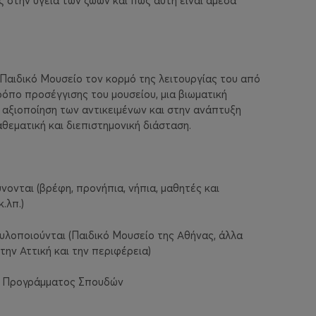
 στην υγεία των ζώων και πώς αυτή είναι άμεσα
Παιδικό Μουσείο τον κορμό της λειτουργίας του από
ρόπο προσέγγισης του μουσείου, μια βιωματική
ν αξιοποίηση των αντικειμένων και στην ανάπτυξη
θεματική και διεπιστημονική διάσταση.
νονται (βρέφη, προνήπια, νήπια, μαθητές και
.λπ.)
υλοποιούνται (Παιδικό Μουσείο της Αθήνας, άλλα
στην Αττική και την περιφέρεια)
ού Προγράμματος Σπουδών