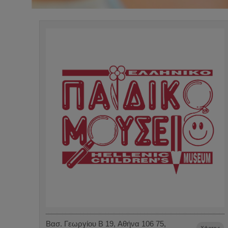
Βασ. Γεωργίου B 19, Αθήνα 106 75,
Χάρτης