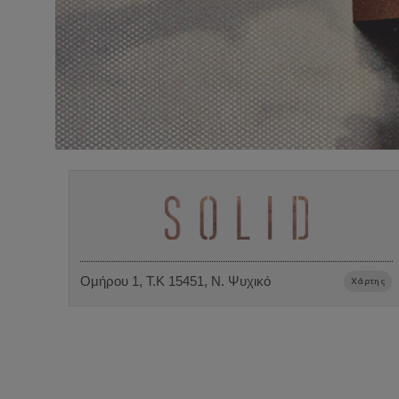
Ομήρου 1, Τ.Κ 15451, Ν. Ψυχικό
Χάρτης