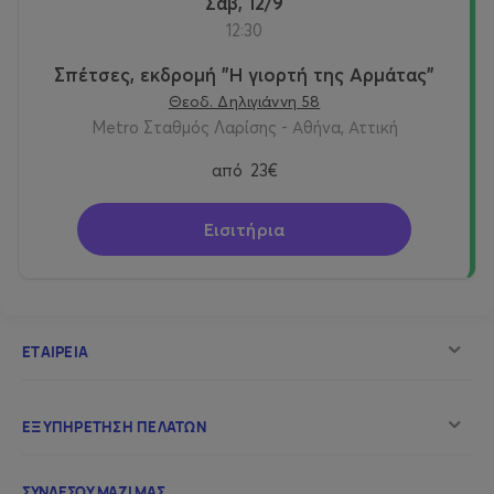
Σαβ, 12/9
having the chance to taste local specialties or shop.
12:30
Late in the afternoon, events dedicated to
this historically important day are going to take place.
Σπέτσες, εκδρομή "Η γιορτή της Αρμάτας"
In the spirit of the celebrations, at 21.30, the
re-
Θεοδ. Δηλιγιάννη 58
enactment of the Battle of Armata
will take place,
Metro Σταθμός Λαρίσης - Αθήνα, Αττική
during which the sky is filled with impressive fireworks.
από
23€
The whole program of the event is to be announced.
Εισιτήρια
After the end of the event, we will meet to cross
opposite Kosta. We will depart back to Athens! Around
02:00 am, we will arrive in Athens.
More info, see
here
www.free-travel.gr