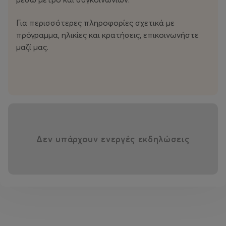
• Ζωγραφική : Διάρκεια 1 ώρα| Πρωί 11:00-12:00
Για περισσότερες πληροφορίες σχετικά με
πρόγραμμα, ηλικίες και κρατήσεις, επικοινωνήστε
• Μουσικά Παιχνίδια: Διάρκεια 1 ώρα| Πρωί 10:00-11:00
μαζί μας.
Ελάτε να δημιουργήσουμε μαζί ένα καλοκαίρι γεμάτο
εικόνες, ήχο, ιστορίες και μικρούς κόσμους που
παίρνουν ζωή!
Δεν υπάρχουν ενεργές εκδηλώσεις