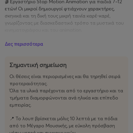
🎬 Εργαστήριο Stop Motion Animation για παιδιά 7–12
ετών! Οι μικροί δημιουργοί φτιάχνουν χαρακτήρες,
σκηνικά και τη δική τους μικρή ταινία καρέ-καρέ,
γνωρίζοντας με διασκεδαστικό τρόπο τα μυστικά του
κινηματογράφου και του animation.
• Comics: Διάρκεια 1 ώρα | Πρωί : 12:15-13:15 |
Δες περισσότερα
Κατά τη διάρκεια του εργαστηρίου γνωρίζουν βασικές
Σημαντική σημείωση
τεχνικές σχεδίου, εκφράσεις χαρακτήρων, καρέ, σύνθεση
εικόνας και storytelling, ενώ ενθαρρύνονται να
Οι θέσεις είναι περιορισμένες και θα τηρηθεί σειρά
πειραματιστούν με διαφορετικά υλικά και στυλ. Στόχος
προτεραιότητας.
του εργαστηρίου είναι η ενίσχυση της φαντασίας, της
Όλα τα υλικά παρέχονται από το εργαστήριο και τα
αυτοέκφρασης και της δημιουργικής σκέψης μέσα σε
τμήματα διαμορφώνονται ανά ηλικία και επίπεδο
ένα χαρούμενο και υποστηρικτικό περιβάλλον. Μέσα
εμπειρίας.
από παιχνίδι, ζωγραφική και δημιουργικές ασκήσεις, τα
παιδιά μαθαίνουν πώς να δημιουργούν τους δικούς
📍 Το λουπ βρίσκεται μόλις 10 λεπτά με τα πόδια
τους ήρωες, να εκφράζουν ιδέες και συναισθήματα και
από το Μέγαρο Μουσικής, με εύκολη πρόσβαση
να φτιάχνουν τα δικά τους μικρά comics.
μέσω μετρό και συγκοινωνιών.