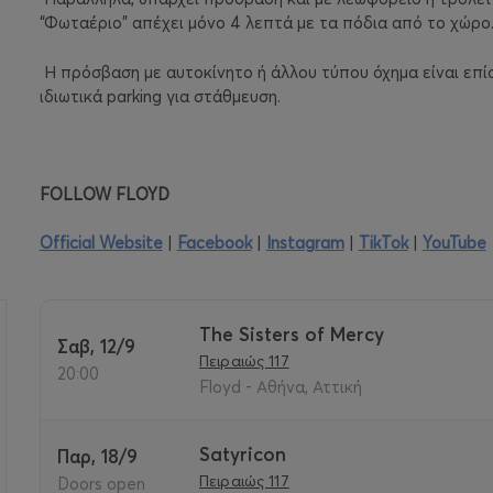
“Φωταέριο” απέχει μόνο 4 λεπτά με τα πόδια από το χώρο
Η πρόσβαση με αυτοκίνητο ή άλλου τύπου όχημα είναι επίσ
ιδιωτικά parking για στάθμευση.
FOLLOW FLOYD
Official Website
|
Facebook
|
Instagram
|
TikTok
|
YouTube
The Sisters of Mercy
Σαβ, 12/9
Πειραιώς 117
>
20:00
Floyd - Αθήνα, Αττική
Satyricon
Παρ, 18/9
Πειραιώς 117
Doors open