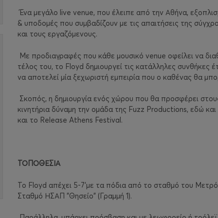
Ένα μεγάλο live venue, που έλειπε από την Αθήνα, εξοπλι
& υποδομές που συμβαδίζουν με τις απαιτήσεις της σύγχρο
και τους εργαζόμενους.
Με προδιαγραφές που κάθε μουσικό venue οφείλει να διαθέ
τέλος του, το Floyd δημιουργεί τις κατάλληλες συνθήκες έ
να αποτελεί μία ξεχωριστή εμπειρία που ο καθένας θα μπο
Σκοπός, η δημιουργία ενός χώρου που θα προσφέρει στους
κινητήρια δύναμη την ομάδα της Fuzz Productions, εδώ και
και το Release Athens Festival.
ΤΟΠΟΘΕΣΙΑ
Το Floyd απέχει 5-7'με τα πόδια από το σταθμό του Μετρό 
Σταθμό ΗΣΑΠ "Θησείο" (Γραμμή 1).
Παράλληλα, υπάρχει πρόσβαση και με λεωφορείο ή τρόλεϊ 