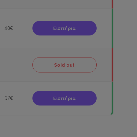
Εισιτήρια
40€
Sold out
Εισιτήρια
37€