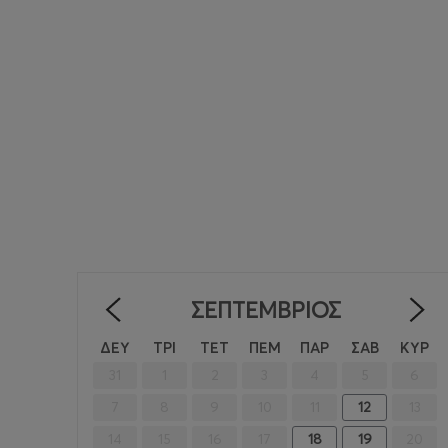
ΣΕΠΤΈΜΒΡΙΟΣ
<
ΔΕΥ
ΤΡΙ
ΤΕΤ
ΠΕΜ
ΠΑΡ
ΣΑΒ
ΚΥΡ
31
1
2
3
4
5
6
7
8
9
10
11
12
13
14
15
16
17
18
19
20