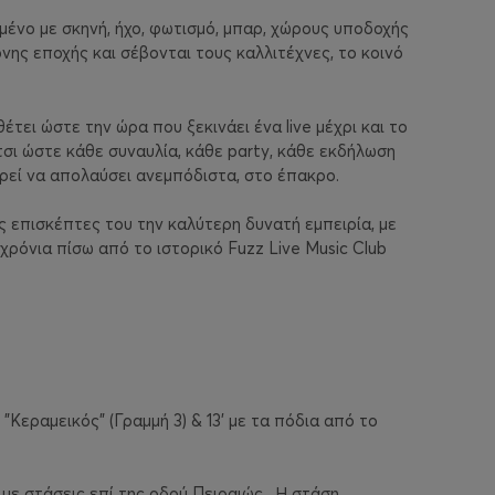
σμένο με σκηνή, ήχο, φωτισμό, μπαρ, χώρους υποδοχής
νης εποχής και σέβονται τους καλλιτέχνες, το κοινό
τει ώστε την ώρα που ξεκινάει ένα live μέχρι και το
τσι ώστε κάθε συναυλία, κάθε party, κάθε εκδήλωση
ρεί να απολαύσει ανεμπόδιστα, στο έπακρο.
 επισκέπτες του την καλύτερη δυνατή εμπειρία, με
 χρόνια πίσω από το ιστορικό Fuzz Live Music Club
"Κεραμεικός" (Γραμμή 3) & 13' με τα πόδια από το
με στάσεις επί της οδού Πειραιώς. Η στάση