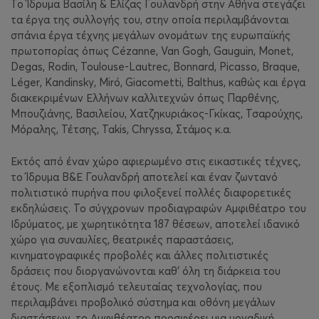
Το Ίδρυμα Βασίλη & Ελίζας Γουλανδρή στην Αθήνα στεγάζει
τα έργα της συλλογής του, στην οποία περιλαμβάνονται
σπάνια έργα τέχνης μεγάλων ονομάτων της ευρωπαϊκής
πρωτοπορίας όπως Cézanne, Van Gogh, Gauguin, Monet,
Degas, Rodin, Toulouse-Lautrec, Bonnard, Picasso, Braque,
Léger, Kandinsky, Miró, Giacometti, Balthus, καθώς και έργα
διακεκριμένων Ελλήνων καλλιτεχνών όπως Παρθένης,
Μπουζιάνης, Βασιλείου, Χατζηκυριάκος-Γκίκας, Τσαρούχης,
Μόραλης, Τέτσης, Takis, Chryssa, Στάμος κ.α.
Εκτός από έναν χώρο αφιερωμένο στις εικαστικές τέχνες,
το Ίδρυμα Β&Ε Γουλανδρή αποτελεί και έναν ζωντανό
πολιτιστικό πυρήνα που φιλοξενεί πολλές διαφορετικές
εκδηλώσεις. Το σύγχρονων προδιαγραφών Αμφιθέατρο του
Ιδρύματος, με χωρητικότητα 187 θέσεων, αποτελεί ιδανικό
χώρο για συναυλίες, θεατρικές παραστάσεις,
κινηματογραφικές προβολές και άλλες πολιτιστικές
δράσεις που διοργανώνονται καθ’ όλη τη διάρκεια του
έτους. Με εξοπλισμό τελευταίας τεχνολογίας, που
περιλαμβάνει προβολικό σύστημα και οθόνη μεγάλων
διαστάσεων, το Αμφιθέατρο προσφέρει μια μοναδική