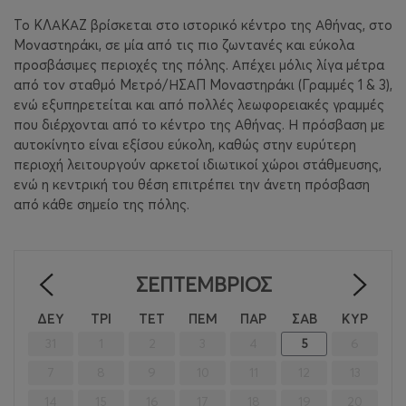
Το ΚΛΑΚΑΖ βρίσκεται στο ιστορικό κέντρο της Αθήνας, στο
Μοναστηράκι, σε μία από τις πιο ζωντανές και εύκολα
προσβάσιμες περιοχές της πόλης. Απέχει μόλις λίγα μέτρα
από τον σταθμό Μετρό/ΗΣΑΠ Μοναστηράκι (Γραμμές 1 & 3),
ενώ εξυπηρετείται και από πολλές λεωφορειακές γραμμές
που διέρχονται από το κέντρο της Αθήνας. Η πρόσβαση με
αυτοκίνητο είναι εξίσου εύκολη, καθώς στην ευρύτερη
περιοχή λειτουργούν αρκετοί ιδιωτικοί χώροι στάθμευσης,
ενώ η κεντρική του θέση επιτρέπει την άνετη πρόσβαση
από κάθε σημείο της πόλης.
ΣΕΠΤΈΜΒΡΙΟΣ
<
>
ΔΕΥ
ΤΡΙ
ΤΕΤ
ΠΕΜ
ΠΑΡ
ΣΑΒ
ΚΥΡ
31
1
2
3
4
5
6
7
8
9
10
11
12
13
14
15
16
17
18
19
20