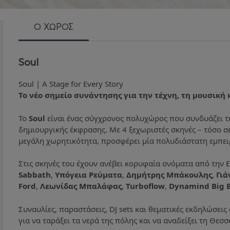
Ο ΧΩΡΟΣ
Soul
Soul | A Stage for Every Story
Το νέο σημείο συνάντησης για την τέχνη, τη μουσική
Το
Soul
είναι ένας σύγχρονος πολυχώρος που συνδυάζει τη
δημιουργικής έκφρασης. Με 4 ξεχωριστές σκηνές – τόσο σ
μεγάλη χωρητικότητα, προσφέρει μία πολυδιάστατη εμπειρ
Στις σκηνές του έχουν ανέβει κορυφαία ονόματα από την Ε
Sabbath
,
Υπόγεια Ρεύματα
,
Δημήτρης Μπάκουλης
,
Γιά
Ford
,
Λεωνίδας Μπαλάφας
,
Turboflow
,
Dynamind Big 
Συναυλίες, παραστάσεις, DJ sets και θεματικές εκδηλώσει
για να ταράξει τα νερά της πόλης και να αναδείξει τη Θεσ