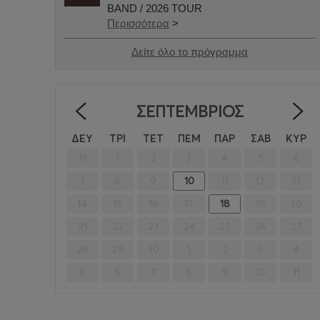
ΒΑND / 2026 TOUR
Περισσότερα
>
Δείτε όλο το πρόγραμμα
ΣΕΠΤΈΜΒΡΙΟΣ
<
ΔΕΥ
ΤΡΙ
ΤΕΤ
ΠΕΜ
ΠΑΡ
ΣΑΒ
ΚΥΡ
31
1
2
3
4
5
6
7
8
9
10
11
12
13
14
15
16
17
18
19
20
21
22
23
24
25
26
27
28
29
30
1
2
3
4
5
6
7
8
9
10
11