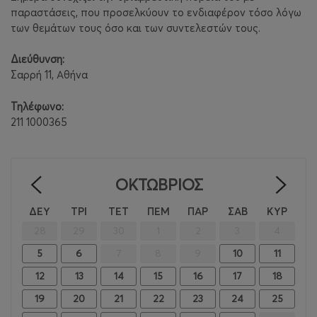
παραστάσεις, που προσελκύουν το ενδιαφέρον τόσο λόγω
των θεμάτων τους όσο και των συντελεστών τους.
Διεύθυνση:
Σαρρή 11, Αθήνα
Τηλέφωνο:
211 1000365
ΟΚΤΏΒΡΙΟΣ
<
>
ΔΕΥ
ΤΡΙ
ΤΕΤ
ΠΕΜ
ΠΑΡ
ΣΑΒ
ΚΥΡ
28
29
30
1
2
3
4
5
6
7
8
9
10
11
12
13
14
15
16
17
18
19
20
21
22
23
24
25