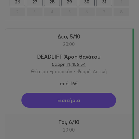
26
27
28
29
30
31
1
2
3
4
5
6
7
8
Δευ, 5/10
20:00
DEADLIFT Άρση θανάτου
Σαρρή 11, 105 54
Θέατρο Εμπορικόν - Ψυρρή, Αττική
από
16€
Εισιτήρια
Τρι, 6/10
20:00