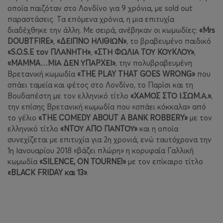
οποία παιζόταν στο Λονδίνο για 9 χρόνια, με sold out
παραστάσεις. Τα επόμενα χρόνια, η μια επιτυχία
διαδέχθηκε την άλλη. Με σειρά, ανέβηκαν οι κωμωδίες:
«Mrs
DOUBTFIRE»
,
«ΔΕΙΠΝΟ ΗΛΙΘΙΩΝ»
, το βραβευμένο παιδικό
«S.O.S.E τον ΠΛΑΝΗΤΗ»
,
«ΣΤΗ ΦΩΛΙΑ ΤΟΥ ΚΟΥΚΛΟΥ»
,
«MAMMA…ΜΙΑ ΔΕΝ ΥΠΑΡΧΕΙ»
, την πολυβραβευμένη
Βρετανική κωμωδία
«THE PLAY THAT GOES WRONG»
που
σπάει ταμεία και φέτος στο Λονδίνο, το Παρίσι και τη
Βουδαπέστη με τον ελληνικό τίτλο
«ΧΑΜΟΣ ΣΤΟ Ι.ΣΩΜ.Α.»
,
την επίσης Βρετανική κωμωδία που «σπάει κόκκαλα» από
το γέλιο
«THE COMEDY ABOUT A BANK ROBBERY»
με τον
ελληνικό τίτλο
«ΝΤΟΥ ΑΠΟ ΠΑΝΤΟΥ»
και η οποία
συνεχίζεται με επιτυχία για 2η χρονιά, ενώ ταυτόχρονα την
1η Ιανουαρίου 2018 «βάζει πλώρη» η κορυφαία Γαλλική
κωμωδία
«SILENCE, ON TOURNE!»
με τον επίκαιρο τίτλο
«BLACK FRIDAY και 13»
.