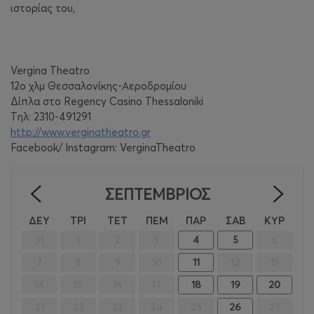
ιστορίας του,
Vergina Theatro
12o χλμ Θεσσαλονίκης-Αεροδρομίου
Δίπλα στο Regency Casino Thessaloniki
Tηλ: 2310-491291
http://www.verginatheatro.gr
Facebook/ Instagram: VerginaTheatro
ΣΕΠΤΈΜΒΡΙΟΣ
<
>
ΔΕΥ
ΤΡΙ
ΤΕΤ
ΠΕΜ
ΠΑΡ
ΣΑΒ
ΚΥΡ
31
1
2
3
4
5
6
7
8
9
10
11
12
13
14
15
16
17
18
19
20
21
22
23
24
25
26
27