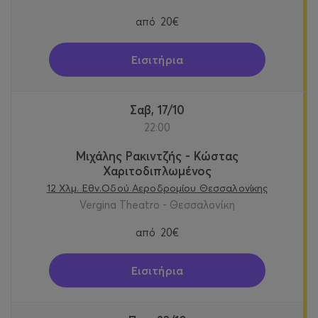
από
20€
Εισιτήρια
Σαβ, 17/10
22:00
Μιχάλης Ρακιντζής - Κώστας
Χαριτοδιπλωμένος
12 Χλμ. Εθν.Οδού Αεροδρομίου Θεσσαλονίκης
Vergina Theatro - Θεσσαλονίκη
από
20€
Εισιτήρια