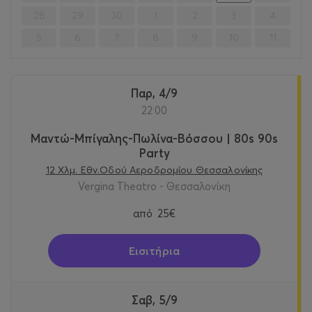
28
29
30
1
2
3
4
5
6
7
8
9
10
11
Παρ, 4/9
22:00
Μαντώ-Μπίγαλης-Πωλίνα-Βόσσου | 80s 90s
Party
12 Χλμ. Εθν.Οδού Αεροδρομίου Θεσσαλονίκης
Vergina Theatro - Θεσσαλονίκη
από
25€
Εισιτήρια
Σαβ, 5/9