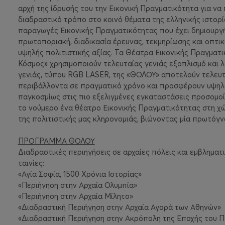
αρχή της ίδρυσής του την Εικονική Πραγματικότητα για να
διαδραστικό τρόπο στο κοινό θέματα της ελληνικής ιστορία
παραγωγές Εικονικής Πραγματικότητας που έχει δημιουργή
πρωτοποριακή, διαδικασία έρευνας, τεκμηρίωσης και οπτι
υψηλής πολιτιστικής αξίας. Τα Θέατρα Εικονικής Πραγματ
Κόσμος» χρησιμοποιούν τελευταίας γενιάς εξοπλισμό και 
γενιάς, τύπου RGB LASER, της «ΘΟΛΟΥ» αποτελούν τελευτα
περιβάλλοντα σε πραγματικό χρόνο και προσφέρουν υψηλό
παγκοσμίως στις πιο εξελιγμένες εγκαταστάσεις προσομοί
το νούμερο ένα θέατρο Εικονικής Πραγματικότητας στη χώ
της πολιτιστικής μας κληρονομιάς, βιώνοντας μία πρωτόγν
ΠΡΟΓΡΑΜΜΑ ΘΟΛΟΥ
Διαδραστικές περιηγήσεις σε αρχαίες πόλεις και εμβληματ
ταινίες:
«Αγία Σοφία, 1500 Χρόνια Ιστορίας»
«Περιήγηση στην Αρχαία Ολυμπία»
«Περιήγηση στην Αρχαία Μίλητο»
«Διαδραστική Περιήγηση στην Αρχαία Αγορά των Αθηνών»
«Διαδραστική Περιήγηση στην Ακρόπολη της Εποχής του Π