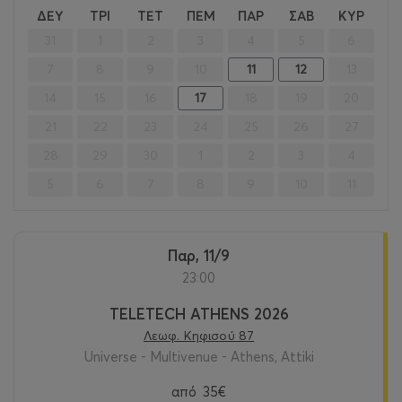
<
>
ΔΕΥ
ΤΡΙ
ΤΕΤ
ΠΕΜ
ΠΑΡ
ΣΑΒ
ΚΥΡ
31
1
2
3
4
5
6
7
8
9
10
11
12
13
14
15
16
17
18
19
20
21
22
23
24
25
26
27
28
29
30
1
2
3
4
5
6
7
8
9
10
11
Παρ, 11/9
23:00
TELETECH ATHENS 2026
Λεωφ. Κηφισού 87
Universe - Multivenue - Athens, Attiki
από
35€